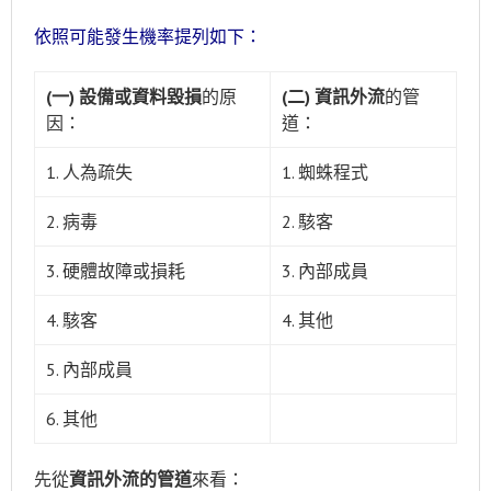
依照可能發生機率提列如下：
(一) 設備或資料毀損
的原
(二) 資訊外流
的管
因：
道：
1. 人為疏失
1. 蜘蛛程式
2. 病毒
2. 駭客
3. 硬體故障或損耗
3. 內部成員
4. 駭客
4. 其他
5. 內部成員
6. 其他
先從
資訊外流的管道
來看：