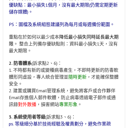
優缺點：最小損失1個月，沒有最大期限(仍需定期更新
儲存媒體)。
PS：圖檔及系統組態建議列為每月或每週備份範圍。
重點在於如何以最少成本
降低最小損失同時延長最大期
限
。 整合上列備存優缺點則：資料最小損失1天，沒有
最大期限。
2. 防毒體系
(訴求點2、6)：
1. 不時都有新的或變種病毒產生，不即時更新的防毒軟
體形同虛設，專人統合管理並
隨時更新
，才能確保整體
安全。
2. 建置或購買Email管理系統，避免將客戶或合作夥伴
Email存進個人郵件軟體，防止病毒透過電子郵件或通
訊錄
對外散播
，損害網站
專業形象
。
3. 系統使用者等級
(訴求點3、6)：
ps. 等級細分基於技術經驗及權責劃分，避免作業疏