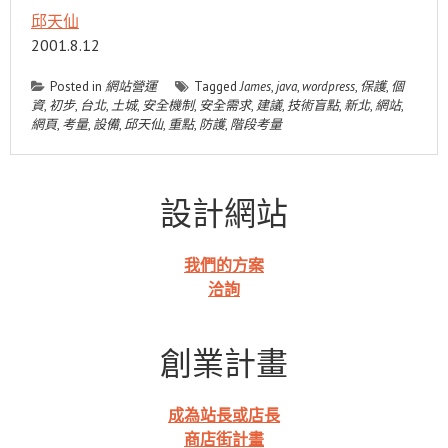
邱天仙
2001.8.12
Posted in
網站營運
Tagged
James
,
java
,
wordpress
,
保護
,
個
資
,
初步
,
台北
,
土城
,
安全機制
,
安全需求
,
建議
,
技術盲點
,
新北
,
網站
,
網頁
,
考量
,
設備
,
邱天仙
,
重點
,
防護
,
階段考量
設計網站
我們的方案
洽詢
創業計畫
成為站長或店長
商店街計畫