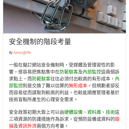
安全機制的階段考量
By
James@Me
一般在擬訂網站安全機制時，受媒體及管理習性的影
響，很容易把焦點集中在
防範駭客
及
內部監控
這兩個訴
求點上，而
防範駭客
往往必須付出較高的有形成本，
內
部監控
則是交換了難以估算的
無形成本
。但規劃者卻反
而容易從而謀取到較高的利益，也較能順應管理者基於
技術盲點所產生的心理安全需求。
安全政策初期大致上可以由
硬體設備
、
資料庫
、
技術
這
三項資源的防護措施作為訴求，從預防設備或資料的
毀
損
及
資訊外流
兩個方向考量。