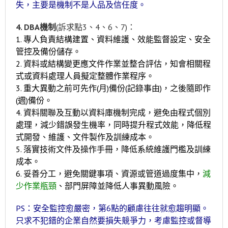
失，主要是機制不是人品及信任度。
4. DBA機制
(訴求點3、4、6、7)：
1. 專人負責結構建置、資料維護、效能監督設定、安全
管控及備份儲存。
2. 資料或結構變更應文件作業並整合評估，知會相關程
式或資料處理人員擬定整體作業程序。
3. 重大異動之前可先作(月)備份(記錄事由)，之後隨即作
(週)備份。
4. 資料關聯及互動以資料庫機制完成，避免由程式個別
處理，減少錯誤發生機率，同時提升程式效能，降低程
式開發、維護、文件製作及訓練成本。
5. 落實技術文件及操作手冊，降低系統維護門檻及訓練
成本。
6. 妥善分工，避免關鍵事項、資源或管道過度集中，
減
少作業瓶頸
、部門屏障並降低人事異動風險。
PS：安全監控愈嚴密，第6點的顧慮往往就愈趨明顯。
只求不犯錯的企業自然要損失競爭力，考慮監控或督導