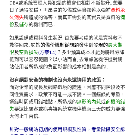
DBA或系統管理人員犯錯的機會也相對不斷攀升.. 想要
日子過得安穩，再昂貴的設備或保險都難以
彌補
資料永
久消失
所造成的傷害，而真正需要的其實只是資料的
備
份
及
儲存
的機制而已..
如果設備或資料發生狀況, 首先要考慮的就是資料救不
救得回來,
網站的備份機制從問題發生到發現的
最大期
限
及
空窗損失
(方案1.1)
？多少預算成本才能夠將風險降
低到可以容忍範圍？以小站而言, 去考慮當機停機對網
站使用者所造成的負面影響的成本相對是高的..
沒有絕對安全的機制也沒有永遠適用的政策：
面對企業的成長及網路環境的變遷，因應不同階段及不
同性質需求，政策不可能一成不變。一個錯誤的考量，
選錯時間或用錯地點，所造成的
無形的內耗
或
商機的錯
失
要遠比駭客或病毒讓系統當機停機兩三天的威力要強
大何止千百倍..
針對一般網站初期的使用規模及性質，考量階段安全訴