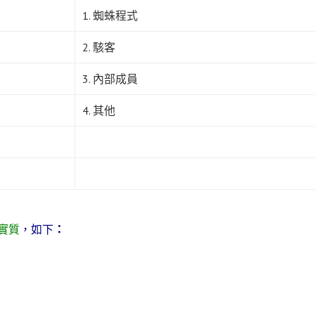
1. 蜘蛛程式
2. 駭客
3. 內部成員
4. 其他
實質
，如下
：