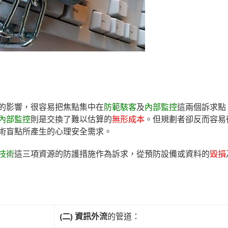
的影響，很容易把焦點集中在
防範駭客
及
內部監控
這兩個訴求點
內部監控
則是交換了難以估算的
無形成本
。但規劃者卻反而容易
術盲點所產生的心理安全需求。
技術
這三項資源的防護措施作為訴求，從預防設備或資料的
毀損
(二) 資訊外流
的管道：