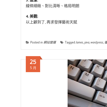
3. 整潔:
線條細緻、對比清晰、格局明朗
4. 美觀:
以上顧到了, 再求發揮藝術天賦
Posted in
網站營運
Tagged
James
,
java
,
wordpress
,
25
5 月