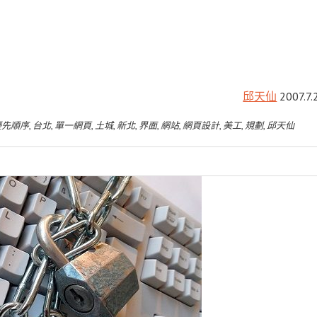
邱天仙
2007.7.
優先順序
,
台北
,
單一網頁
,
土城
,
新北
,
界面
,
網站
,
網頁設計
,
美工
,
規劃
,
邱天仙