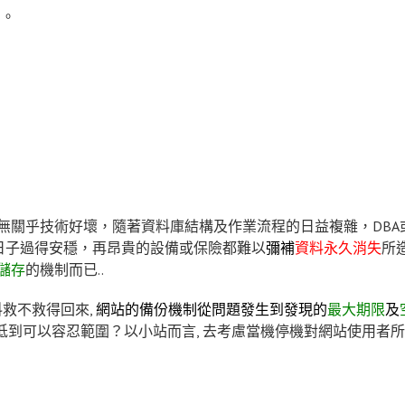
制。
無關乎技術好壞，隨著資料庫結構及作業流程的日益複雜，DBA
要日子過得安穩，再昂貴的設備或保險都難以
彌補
資料永久消失
所
儲存
的機制而已..
料救不救得回來,
網站的備份機制從問題發生到發現的
最大期限
及
低到可以容忍範圍？以小站而言, 去考慮當機停機對網站使用者所