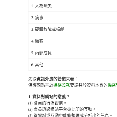
1. 人為疏失
2. 病毒
3. 硬體故障或損耗
4. 駭客
5. 內部成員
6. 其他
先從
資訊外流的管道
來看：
保護觀點基於
道德義務
要遠甚於資料本身的
機密
1. 資料對網站的意義？
(1) 會員的行為習慣。
(2) 會員透過網站平台彼此間的互動。
(3) 從資料或互動中能夠整理或分析出的訊息。