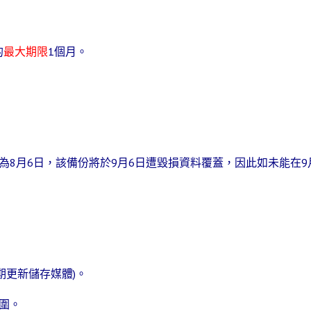
的
最大期限
1個月
。
為8月6日，該備份將於9月6日遭毀損資料覆蓋，因此如未能在9
期更新儲存媒體)。
圍。