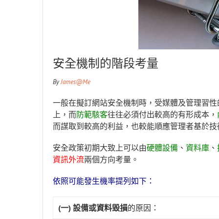
安全機制的階段考量
By
James@Me
一般在擬訂網站安全機制時，受媒體及管理習性
上，而
防範駭客
往往必須付出較高的有形成本，
而謀取到較高的利益，也較能順應管理者基於技
安全政策初期大致上可以由
硬體設備
、
資料庫
、
資訊外流
兩個方向考量。
依照可能發生機率提列如下：
(一) 設備或資料毀損
的原因：