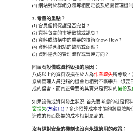
(4) 網站對於群組分類等相關定義及經營管理機
2. 考量的重點？
(1) 會員個資保護是否完善 ?
(2) 資料包含的市場數據或訊息 ?
(3) 資料或結構中的重要的技術Know-How ?
(4) 資料隱含網站的缺陷或弱點 ?
(5) 資料隱含的管理流程或營運方向 ?
回頭看
設備或資料毀損的原因：
八成以上的資料毀損在於人為
作業疏失
所導致。
系統管理人員犯錯的機會也相對不斷攀升.. 想
成的傷害，而真正需要的其實只是資料的
備份
及
如果設備或資料發生狀況, 首先要考慮的就是資
窗損失
(方案1.1)
？多少預算成本才能夠將風險降
造成的負面影響的成本相對是高的..
沒有絕對安全的機制也沒有永遠適用的政策：