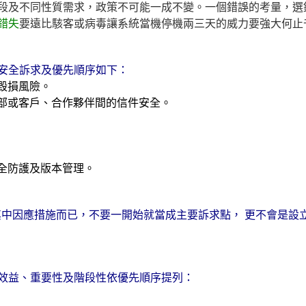
段及不同性質需求，政策不可能一成不變。一個錯誤的考量，選
錯失
要遠比駭客或病毒讓系統當機停機兩三天的威力要強大何止
安全訴求及優先順序如下：
久毀損風險。
內部或客戶、合作夥伴間的信件安全。
安全防護及版本管理。
其中因應措施而已，不要一開始就當成主
要訴求點， 更不會是設
效益、重要性及階段性依優先順序提列：