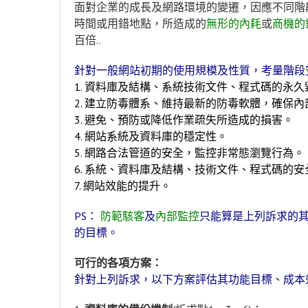
面對企業的成長及網路環境的變遷，因應不同階
時間或用錯地點，所造成的
無形的內耗
或
商機的
百倍..
針對一般網站初期的使用規模及性質，考量階段
1. 資料庫及結構、系統技術文件、程式碼的永
2. 建立防毒體系、維持最新的防毒軟體，確保
3. 避免、預防或降低作業疏失所造成的損害。
4. 網站系統及資料庫的穩定性。
5. 網路合法管道的安全，監控非常態瀏覽行為。
6. 系統、資料庫及結構、技術文件、程式碼的
7. 網站效能的提升。
PS：
防範駭客
及
內部監控
只能算是上列訴求的
的目標。
可行的各項方案：
針對上列訴求，以下方案評估其功能目標、成本