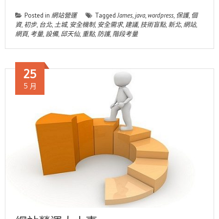
Posted in
網站營運
Tagged
James
,
java
,
wordpress
,
保護
,
個
資
,
初步
,
台北
,
土城
,
安全機制
,
安全需求
,
建議
,
技術盲點
,
新北
,
網站
,
網頁
,
考量
,
設備
,
邱天仙
,
重點
,
防護
,
階段考量
25
5 月