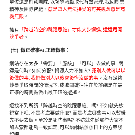
單位還是創意團隊, 以領導激勵取代有效管理, 找回創業
精神及團隊智能。
愈是眾人無法接受的可笑概念愈是商
機無限
。
擁有
「跨越時空的跳躍思維」才能大步邁進, 遠遠甩開
競爭者
。
(
七
).
做正確事
vs.
正確做事：
網站存在太多「需要」「應該」「可以」去做的事.. 關
鍵是何時? 如何分配? 資源人力不如人?
讓別人做可以以
後做的事, 我們做別人以後會後悔沒做的事
。沒有足夠
鈔票爭取時間的情況下, 成敗關鍵往往在於誰總是在最
正確的時間點做出最正確的選擇。
還找不到所謂「跨越時空的跳躍思維」嗎? 不如就先檢
視當下吧, 不是考慮要做什麼? 而是考慮哪些事可以暫緩
先不要去做。至於是哪些事呢? 不妨就先從那些大家不
加思索都能夠一致認定, 可以讓網站蒸蒸日上的方案談
起吧..