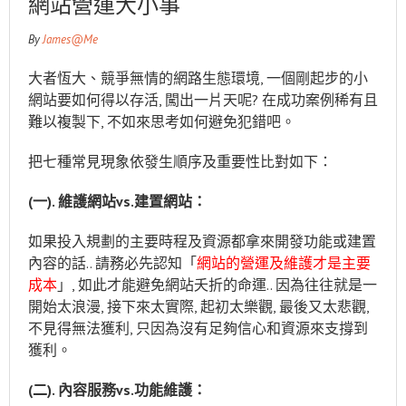
網站營運大小事
By
James@Me
大者恆大、競爭無情的網路生態環境, 一個剛起步的小
網站要如何得以存活, 闖出一片天呢? 在成功案例稀有且
難以複製下, 不如來思考如何避免犯錯吧。
把七種常見現象依發生順序及重要性比對如下：
(
一
).
維護網站
vs.
建置網站：
如果投入規劃的主要時程及資源都拿來開發功能或建置
內容的話.. 請務必先認知「
網站的營運及維護才是主要
成本
」, 如此才能避免網站夭折的命運.. 因為往往就是一
開始太浪漫, 接下來太實際, 起初太樂觀, 最後又太悲觀,
不見得無法獲利, 只因為沒有足夠信心和資源來支撐到
獲利。
(
二
).
內容服務
vs.
功能維護：