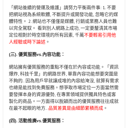
「網站後續的營運及維護」請努力平衡兩件事: 1. 不要
把網站視為系統軟體, 不斷提升或開發功能, 忽略它的媒
體特性。 2. 網站也不僅僅是媒體, 行銷或業務人員也難
以完全駕馭。 看到別人網路上成功, 一定要釐清其市場
定位相對於時空環境的所有因素, 千萬
不要輕易引用他
人經驗或時下論述
。
(
三
).
優質服務
vs.
內容功能：
網站擁有優質服務的重點不僅在於內容或功能。「資訊
爆炸, 科技千里」的網路世界, 單靠內容功能想要突圍是
不夠的.. 因為用戶早就讓成堆的內容給淹沒, 就算有需求
也總是能找到免費服務。想爭取市場定位一方面當然需
要發揮本身的資源優勢, 在專業領域提供獨具特色或客
製化的商品。一方面得以脫穎而出的優質服務往往成就
在最不起眼的地方..
品質差異是由細節累積而成
。
(
四
).
活動推廣
vs.
優質服務：