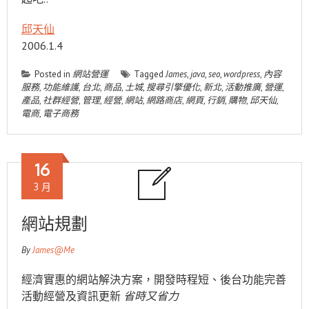
邱天仙
2006.1.4
Posted in
網站營運
Tagged
James
,
java
,
seo
,
wordpress
,
內容
服務
,
功能維護
,
台北
,
商品
,
土城
,
搜尋引擎優化
,
新北
,
活動推廣
,
營運
,
產品
,
社群經營
,
管理
,
經營
,
網站
,
網路商店
,
網頁
,
行銷
,
購物
,
邱天仙
,
電商
,
電子商務
16
3 月
網站規劃
By
James@Me
經濟實惠的網站解決方案，開發時程短、後台功能完善
活動經營及資訊更新
省時又省力