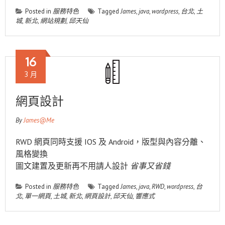
Posted in
服務特色
Tagged
James
,
java
,
wordpress
,
台北
,
土
城
,
新北
,
網站規劃
,
邱天仙
16
3 月
網頁設計
By
James@Me
RWD 網頁同時支援 IOS 及 Android，版型與內容分離、
風格變換
圖文建置及更新再不用請人設計
省事又省錢
Posted in
服務特色
Tagged
James
,
java
,
RWD
,
wordpress
,
台
北
,
單一網頁
,
土城
,
新北
,
網頁設計
,
邱天仙
,
響應式