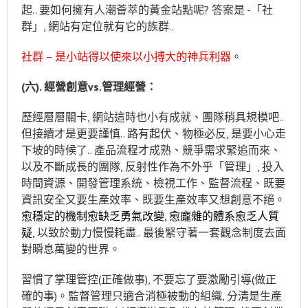
起.. 要如何擁有人潮薈萃的黃金站點呢? 答案是 -「社
群」, 網站有定位就有它的族群..
社群 – 是小站得以使來以小搏大的神兵利器
。
(
六
).
經營創意
vs.
管理經營：
歷經層層關卡, 網站這時也小有成就、團隊稍具規模吧..
但接續才是更要謹慎.. 路有起伏、物極必反, 是要小心走
下坡的時候了.. 產品流程才成熟、競爭需求緊追而來、
以及不斷成長的團隊, 反射性作為不外乎「管理」, 投入
時間資源、開發管理系統、檢視工作、監督流程、既要
資訊安全又要生產效率、既要生產效率又想創意不絕。
愈穩定的機制愈缺乏勇氣改變, 愈龐雜的體系愈乏人質
疑
, 以致於動力慢慢耗盡.. 最後緊守著一套觀念制度去面
對瞬息萬變的世界。
習慣了掌理管控(正確做事), 不要忘了要激勵引導(做正
確的事)。監督管理只適合消極被動的組織, 分清是生產