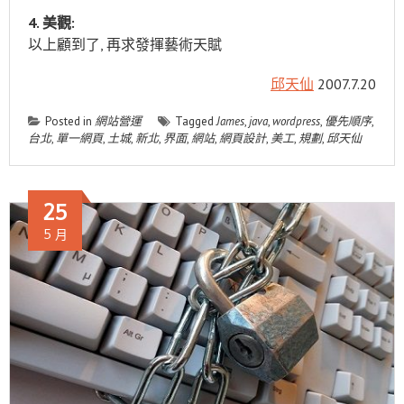
4. 美觀:
以上顧到了, 再求發揮藝術天賦
邱天仙
2007.7.20
Posted in
網站營運
Tagged
James
,
java
,
wordpress
,
優先順序
,
台北
,
單一網頁
,
土城
,
新北
,
界面
,
網站
,
網頁設計
,
美工
,
規劃
,
邱天仙
25
5 月