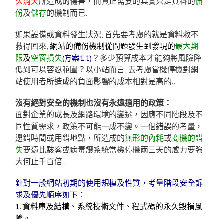
久消失
所造成的傷害，而真正需要的其實只是資料的
備
份
及
儲存
的機制而已..
如果設備或資料發生狀況, 首先要考慮的就是資料救不
救得回來,
網站的備份機制從問題發生到發現的
最大期
限
及
空窗損失
(方案1.1)
？多少預算成本才能夠將風險降
低到可以容忍範圍？以小站而言, 去考慮當機停機對網
站使用者所造成的負面影響的成本相對是高的..
沒有絕對安全的機制也沒有永遠適用的政策：
面對企業的成長及網路環境的變遷，因應不同階段及不
同性質需求，政策不可能一成不變。一個錯誤的考量，
選錯時間或用錯地點，所造成的
無形的內耗
或
商機的錯
失
要遠比駭客或病毒讓系統當機停機兩三天的威力要強
大何止千百倍..
針對一般網站初期的使用規模及性質，考量階段安全訴
求及優先順序如下：
1. 資料庫及結構、系統技術文件、程式碼的永久毀損風
險。