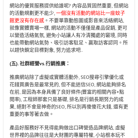
網站的優質服務提供給誰呢? 內容品質固然重要, 但網站
的活動規劃更不能少,
一個沒有活動的網站比一座蚊子
館更沒有存在感
。不要單靠動態圖或影音來活絡網站,
就像實體賣場一樣, 網站的活動不僅僅是產品促銷, 更可
以營造活絡氣氛, 避免小站讓人有冷清獨處的窘境, 同時
也能帶動網站氣勢、吸引訪客駐足、贏取訪客認同。所
以趕快鎖定目標對象, 努力追求吧..
(
五
).
社群經營
vs.
行銷推廣：
推廣網站除了虛擬或實體活動外, SEO搜尋引擎優化或
花錢買廣告是最常見的, 但不能迷信SEO, 網站能夠排名
在前, 是因為本身具備了良好條件(豐富的相關內容+點
閱率), 工程師那套只是基礎, 排名是行銷長期努力的成
果, 絕對不會是神奇的SEO, 所以別再傻傻花大錢, 還有更
重要的事等著去做。
產品好服務好不見得能夠做出口碑營造品牌網站, 虛擬
世界裡的品牌往往是大財團的專屬特權, 小站根本玩不