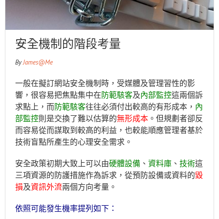
安全機制的階段考量
By
James@Me
一般在擬訂網站安全機制時，受媒體及管理習性的影
響，很容易把焦點集中在
防範駭客
及
內部監控
這兩個訴
求點上，而
防範駭客
往往必須付出較高的有形成本，
內
部監控
則是交換了難以估算的
無形成本
。但規劃者卻反
而容易從而謀取到較高的利益，也較能順應管理者基於
技術盲點所產生的心理安全需求。
安全政策初期大致上可以由
硬體設備
、
資料庫
、
技術
這
三項資源的防護措施作為訴求，從預防設備或資料的
毀
損
及
資訊外流
兩個方向考量。
依照可能發生機率提列如下：