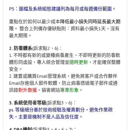
PS：圖檔及系統組態建議列為每月或每週備份範圍。
重點在於如何以最少成本
降低最小損失同時延長最大期
限
。 整合上列備存優缺點則：資料最小損失1天，沒有
最大期限。
2. 防毒體系
(訴求點2、6)：
1. 不時都有新的或變種病毒產生，不即時更新的防毒軟
體形同虛設，專人統合管理並
隨時更新
，才能確保整體
安全。
2. 建置或購買Email管理系統，避免將客戶或合作夥伴
Email存進個人郵件軟體，防止病毒透過電子郵件或通
訊錄
對外散播
，損害網站
專業形象
。
3. 系統使用者等級
(訴求點3、6)：
ps. 等級細分基於技術經驗及權責劃分，避免作業疏
失，主要是機制不是人品及信任度。
4. DBA機制
(訴求點3、4、6、7)：