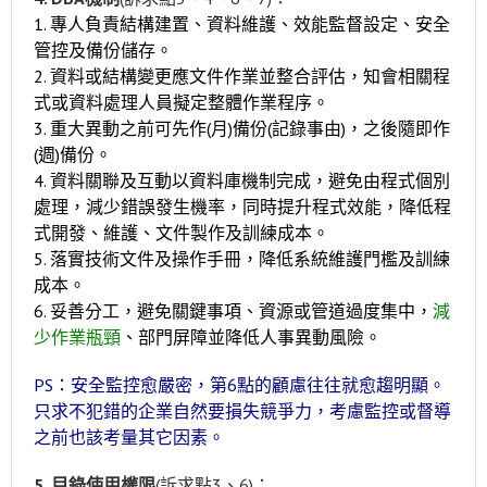
1. 專人負責結構建置、資料維護、效能監督設定、安全
管控及備份儲存。
2. 資料或結構變更應文件作業並整合評估，知會相關程
式或資料處理人員擬定整體作業程序。
3. 重大異動之前可先作(月)備份(記錄事由)，之後隨即作
(週)備份。
4. 資料關聯及互動以資料庫機制完成，避免由程式個別
處理，減少錯誤發生機率，同時提升程式效能，降低程
式開發、維護、文件製作及訓練成本。
5. 落實技術文件及操作手冊，降低系統維護門檻及訓練
成本。
6. 妥善分工，避免關鍵事項、資源或管道過度集中，
減
少作業瓶頸
、部門屏障並降低人事異動風險。
PS：安全監控愈嚴密，第6點的顧慮往往就愈趨明顯。
只求不犯錯的企業自然要損失競爭力，考慮監控或督導
之前也該考量其它因素
。
5. 目錄使用權限
(訴求點3、6)：