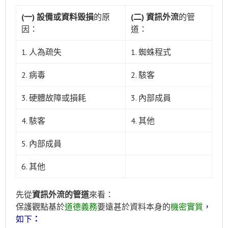
(一) 設備或資料毀損
的原
(二) 資訊外流
的管
因：
道：
1. 人為疏失
1. 蜘蛛程式
2. 病毒
2. 駭客
3. 硬體故障或損耗
3. 內部成員
4. 駭客
4. 其他
5. 內部成員
6. 其他
先從
資訊外流的管道
來看：
保護觀點基於
道德義務
要遠甚於資料本身的
機密實質
，
如下
：