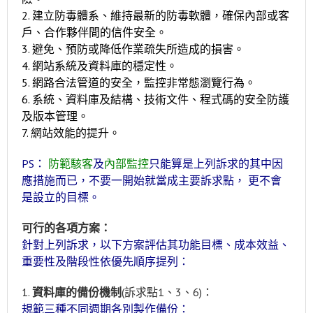
2. 建立防毒體系、維持最新的防毒軟體，確保內部或客
戶、合作夥伴間的信件安全。
3. 避免、預防或降低作業疏失所造成的損害。
4. 網站系統及資料庫的穩定性。
5. 網路合法管道的安全，監控非常態瀏覽行為。
6. 系統、資料庫及結構、技術文件、程式碼的安全防護
及版本管理。
7. 網站效能的提升。
PS：
防範駭客
及
內部監控
只能算是上列訴求的其中因
應措施而已，不要一開始就當成主
要訴求點， 更不會
是設立的目標。
可行的各項方案：
針對上列訴求，以下方案評估其功能目標、成本效益、
重要性及階段性依優先順序提列：
1.
資料庫的備份機制
(訴求點1、3、6)：
規範三種不同週期各別製作備份：