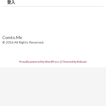
登入
Comto.Me
© 2016 All Rights Reserved.
Proudly powered by WordPress
||
Themed by Ridizain