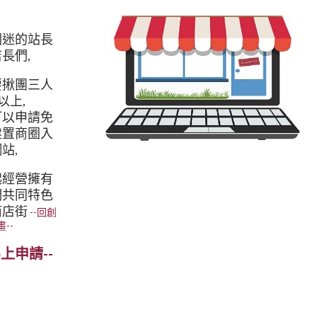
圖迷的站長
長們,
要揪團三人
)以上,
可以申請免
建置商圈入
站,
起經營擁有
們共同特色
商店街
--回創
--
馬上申請--