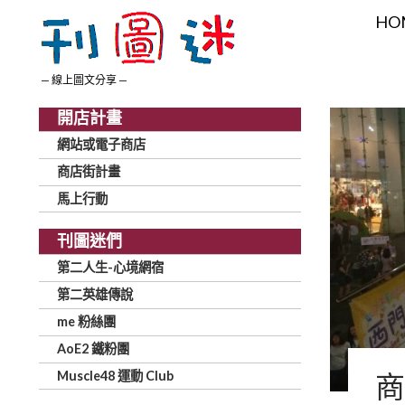
Search
SKI
HO
— 線上圖文分享 —
開店計畫
網站或電子商店
商店街計畫
馬上行動
刊圖迷們
第二人生-心境網宿
第二英雄傳說
me 粉絲團
AoE2 鐵粉團
Muscle48 運動 Club
商