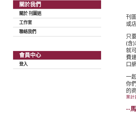
關於我們
關於 刊圖迷
刊
工作室
或店
聯絡我們
只
(含
就
會員中心
費
口網
登入
一
你
的
業計畫
--