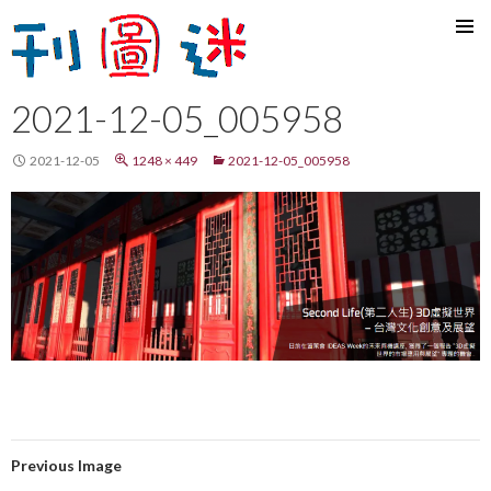
SKIP
TO
CONTENT
2021-12-05_005958
2021-12-05
1248 × 449
2021-12-05_005958
Previous Image